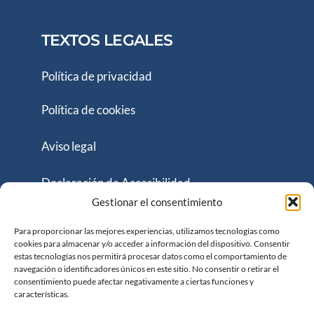
TEXTOS LEGALES
Política de privacidad
Política de cookies
Aviso legal
Declaración de Accesibilidad
Gestionar el consentimiento
Página web y accesibilidad financiada por:
Para proporcionar las mejores experiencias, utilizamos tecnologías como
cookies para almacenar y/o acceder a información del dispositivo. Consentir
estas tecnologías nos permitirá procesar datos como el comportamiento de
navegación o identificadores únicos en este sitio. No consentir o retirar el
consentimiento puede afectar negativamente a ciertas funciones y
características.