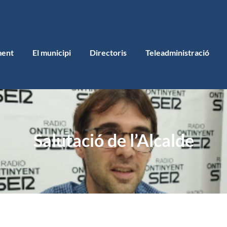
ment
El municipi
Directoris
Teleadministració
Salutació de l’Alcalde