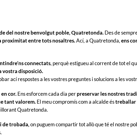
lde del nostre benvolgut poble, Quatretonda.
Des de sempre, 
la proximitat entre tots nosaltres.
Ací, a Quatretonda,
ens con
ntindre’ns connectats
, perquè estigueu al corrent de tot el qu
a vostra disposició.
ar ací respostes a les vostres preguntes i solucions a les vostr
 en cor.
Ens esforcem cada dia per
preservar les nostres tradi
ue tant valorem.
El meu compromís com a alcalde és
treballar
illorant Quatretonda.
i de trobada,
on puguem compartir tot allò que té el nostre po
.