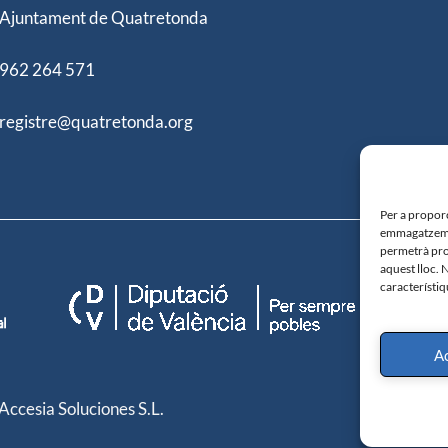
Ajuntament de Quatretonda
962 264 571
registre@quatretonda.org
Per a proporc
emmagatzemar
permetrà pro
aquest lloc. 
característiq
A
Accesia Soluciones S.L.