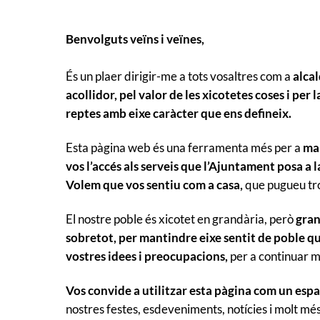
Benvolguts veïns i veïnes,
És un plaer dirigir-me a tots vosaltres com a
alca
acollidor, pel valor de les xicotetes coses i per 
reptes amb eixe caràcter que ens defineix.
Esta pàgina web és una ferramenta més per a
ma
vos l’accés als serveis que l’Ajuntament posa a l
Volem que vos sentiu com a casa,
que pugueu trob
El nostre poble és xicotet en grandària, però
gran
sobretot, per mantindre eixe sentit de poble q
vostres idees i preocupacions,
per a continuar m
Vos convide a utilitzar esta pàgina com un espa
nostres festes, esdeveniments, notícies i molt més