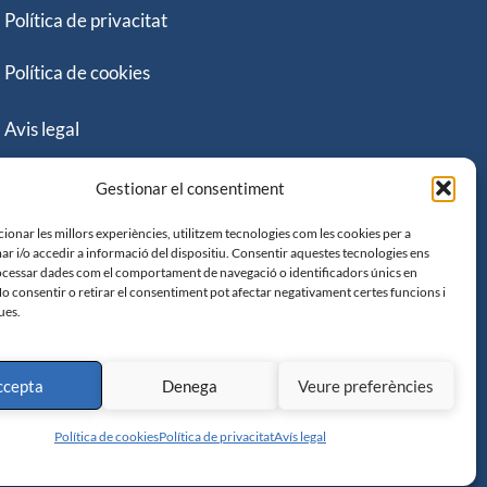
Política de privacitat
Política de cookies
Avis legal
Declaració d’Accessibilitat
Gestionar el consentiment
ionar les millors experiències, utilitzem tecnologies com les cookies per a
 i/o accedir a informació del dispositiu. Consentir aquestes tecnologies ens
cessar dades com el comportament de navegació o identificadors únics en
No consentir o retirar el consentiment pot afectar negativament certes funcions i
ues.
ccepta
Denega
Veure preferències
Política de cookies
Política de privacitat
Avís legal