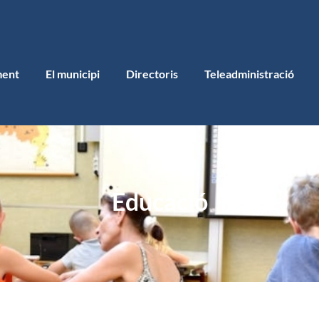
ment
El municipi
Directoris
Teleadministració
Educació