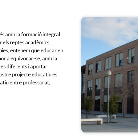
 amb la formació integral
r els reptes acadèmics,
s Foies, entenem que educar en
por a equivocar-se, amb la
es diferents i aportar
ostre projecte educatiu es
ratiu entre professorat,