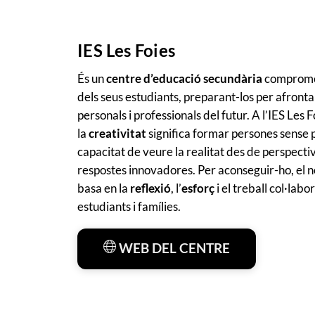
IES Les Foies
És un
centre d’educació secundària
compromés
dels seus estudiants, preparant-los per afronta
personals i professionals del futur. A l’IES Le
la
creativitat
significa formar persones sense 
capacitat de veure la realitat des de perspectiv
respostes innovadores. Per aconseguir-ho, el n
basa en la
reflexió
, l’
esforç
i el treball col·labo
estudiants i famílies.
WEB DEL CENTRE