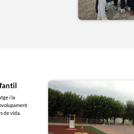
fantil
tge i la
envolupament
ys de vida.