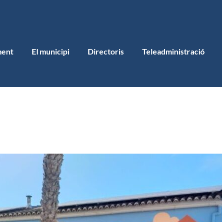
ment
El municipi
Directoris
Teleadministració