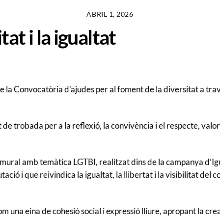
ABRIL 1, 2026
at i la igualtat
la Convocatòria d’ajudes per al foment de la diversitat a trave
e trobada per a la reflexió, la convivència i el respecte, valor
 mural amb temàtica LGTBI, realitzat dins de la campanya d’Igua
́ i que reivindica la igualtat, la llibertat i la visibilitat del c
om una eina de cohesió social i expressió lliure, apropant la cr