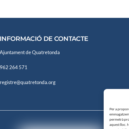
INFORMACIÓ DE CONTACTE
Ajuntament de Quatretonda
962 264 571
registre@quatretonda.org
Per a proporc
emmagatzemar
permetrà pro
aquest lloc. 