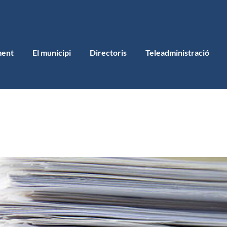
ment
El municipi
Directoris
Teleadministració