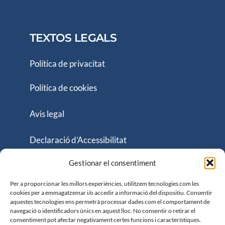
TEXTOS LEGALS
Política de privacitat
Política de cookies
Avis legal
Declaració d’Accessibilitat
Gestionar el consentiment
Pàgina web i accessibilitat financiada per:
Per a proporcionar les millors experiències, utilitzem tecnologies com les
cookies per a emmagatzemar i/o accedir a informació del dispositiu. Consentir
aquestes tecnologies ens permetrà processar dades com el comportament de
navegació o identificadors únics en aquest lloc. No consentir o retirar el
consentiment pot afectar negativament certes funcions i característiques.