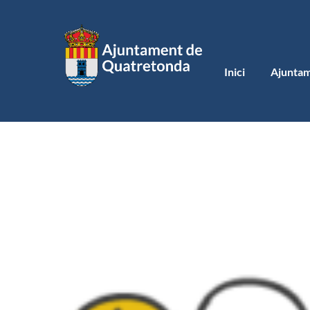
Saltar
al
contingut
Inici
Ajunta