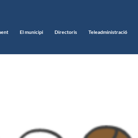
ment
El municipi
Directoris
Teleadministració