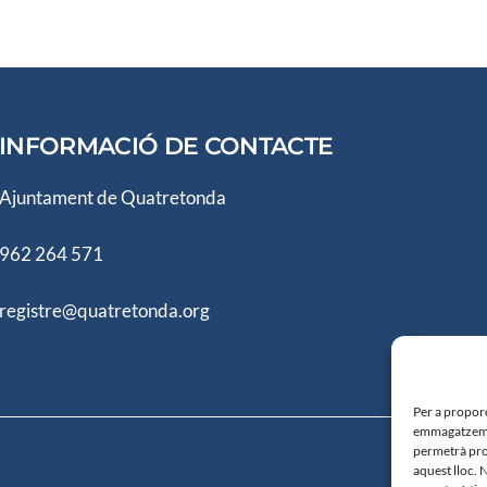
INFORMACIÓ DE CONTACTE
Ajuntament de Quatretonda
962 264 571
registre@quatretonda.org
Per a proporc
emmagatzemar
permetrà pro
aquest lloc. 